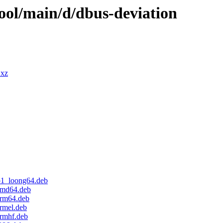
pool/main/d/dbus-deviation
.xz
b1_loong64.deb
amd64.deb
arm64.deb
rmel.deb
rmhf.deb