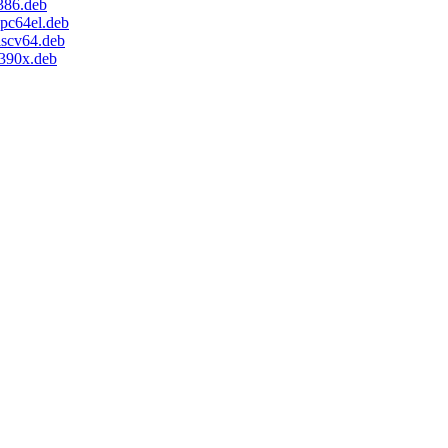
386.deb
pc64el.deb
iscv64.deb
390x.deb