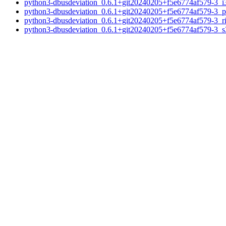
python3-dbusdeviation_0.6.1+git20240205+f5e6774af579-3_i
python3-dbusdeviation_0.6.1+git20240205+f5e6774af579-3_p
python3-dbusdeviation_0.6.1+git20240205+f5e6774af579-3_r
python3-dbusdeviation_0.6.1+git20240205+f5e6774af579-3_s