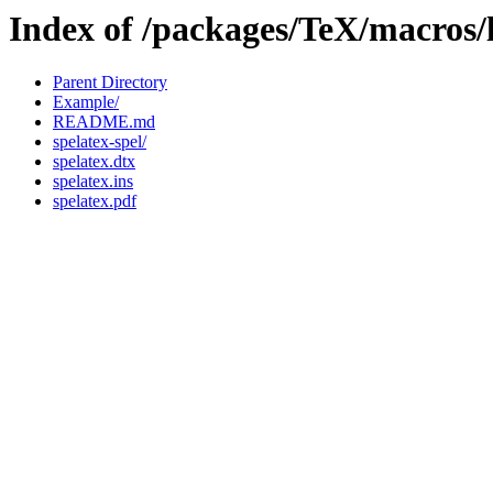
Index of /packages/TeX/macros/l
Parent Directory
Example/
README.md
spelatex-spel/
spelatex.dtx
spelatex.ins
spelatex.pdf