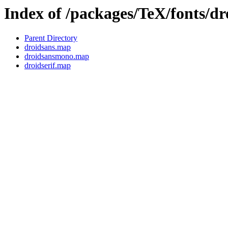
Index of /packages/TeX/fonts/d
Parent Directory
droidsans.map
droidsansmono.map
droidserif.map