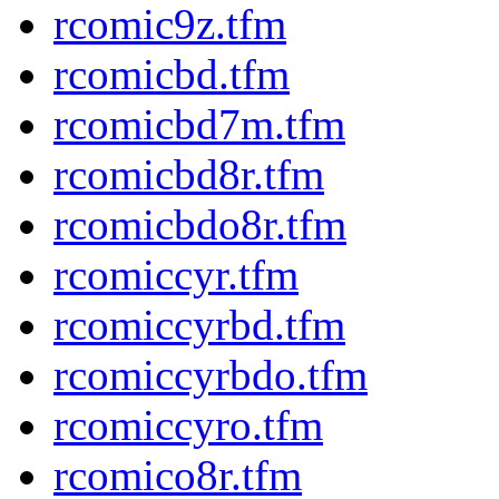
rcomic9z.tfm
rcomicbd.tfm
rcomicbd7m.tfm
rcomicbd8r.tfm
rcomicbdo8r.tfm
rcomiccyr.tfm
rcomiccyrbd.tfm
rcomiccyrbdo.tfm
rcomiccyro.tfm
rcomico8r.tfm