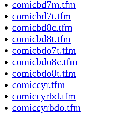
comicbd7m.tfm
comicbd7t.tfm
comicbd8c.tfm
comicbd8t.tfm
comicbdo7t.tfm
comicbdo8c.tfm
comicbdo8t.tfm
comiccyr.tfm
comiccyrbd.tfm
comiccyrbdo.tfm