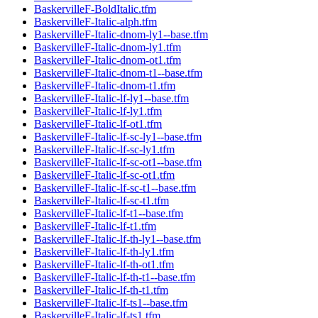
BaskervilleF-BoldItalic.tfm
BaskervilleF-Italic-alph.tfm
BaskervilleF-Italic-dnom-ly1--base.tfm
BaskervilleF-Italic-dnom-ly1.tfm
BaskervilleF-Italic-dnom-ot1.tfm
BaskervilleF-Italic-dnom-t1--base.tfm
BaskervilleF-Italic-dnom-t1.tfm
BaskervilleF-Italic-lf-ly1--base.tfm
BaskervilleF-Italic-lf-ly1.tfm
BaskervilleF-Italic-lf-ot1.tfm
BaskervilleF-Italic-lf-sc-ly1--base.tfm
BaskervilleF-Italic-lf-sc-ly1.tfm
BaskervilleF-Italic-lf-sc-ot1--base.tfm
BaskervilleF-Italic-lf-sc-ot1.tfm
BaskervilleF-Italic-lf-sc-t1--base.tfm
BaskervilleF-Italic-lf-sc-t1.tfm
BaskervilleF-Italic-lf-t1--base.tfm
BaskervilleF-Italic-lf-t1.tfm
BaskervilleF-Italic-lf-th-ly1--base.tfm
BaskervilleF-Italic-lf-th-ly1.tfm
BaskervilleF-Italic-lf-th-ot1.tfm
BaskervilleF-Italic-lf-th-t1--base.tfm
BaskervilleF-Italic-lf-th-t1.tfm
BaskervilleF-Italic-lf-ts1--base.tfm
BaskervilleF-Italic-lf-ts1.tfm