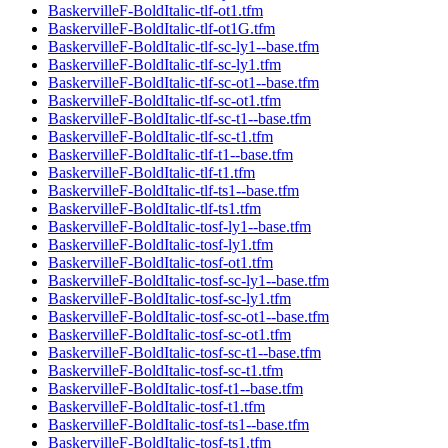
BaskervilleF-BoldItalic-tlf-ot1.tfm
BaskervilleF-BoldItalic-tlf-ot1G.tfm
BaskervilleF-BoldItalic-tlf-sc-ly1--base.tfm
BaskervilleF-BoldItalic-tlf-sc-ly1.tfm
BaskervilleF-BoldItalic-tlf-sc-ot1--base.tfm
BaskervilleF-BoldItalic-tlf-sc-ot1.tfm
BaskervilleF-BoldItalic-tlf-sc-t1--base.tfm
BaskervilleF-BoldItalic-tlf-sc-t1.tfm
BaskervilleF-BoldItalic-tlf-t1--base.tfm
BaskervilleF-BoldItalic-tlf-t1.tfm
BaskervilleF-BoldItalic-tlf-ts1--base.tfm
BaskervilleF-BoldItalic-tlf-ts1.tfm
BaskervilleF-BoldItalic-tosf-ly1--base.tfm
BaskervilleF-BoldItalic-tosf-ly1.tfm
BaskervilleF-BoldItalic-tosf-ot1.tfm
BaskervilleF-BoldItalic-tosf-sc-ly1--base.tfm
BaskervilleF-BoldItalic-tosf-sc-ly1.tfm
BaskervilleF-BoldItalic-tosf-sc-ot1--base.tfm
BaskervilleF-BoldItalic-tosf-sc-ot1.tfm
BaskervilleF-BoldItalic-tosf-sc-t1--base.tfm
BaskervilleF-BoldItalic-tosf-sc-t1.tfm
BaskervilleF-BoldItalic-tosf-t1--base.tfm
BaskervilleF-BoldItalic-tosf-t1.tfm
BaskervilleF-BoldItalic-tosf-ts1--base.tfm
BaskervilleF-BoldItalic-tosf-ts1.tfm