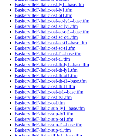
BaskervilleF-Italic-osf-ly1--base.tfm
BaskervilleF-Italic-osf-ly1.tfm
BaskervilleF-Italic-osf-ot1.tfm
BaskervilleF-Italic-osf-sc-ly1--base.tfm
BaskervilleF-Italic-osf-sc-ly1.tfm
BaskervilleF-Italic-osf-sc-ot1--base.tfm
BaskervilleF-Italic-osf-sc-ot1.tfm
BaskervilleF-Italic-osf-sc-t1--base.tfm
BaskervilleF-Italic-osf-sc-t1.tfm
BaskervilleF-Italic-osf-t1--base.tfm
BaskervilleF-Italic-osf-t1.tfm
BaskervilleF-Italic-osf-th-ly1--base.tfm
BaskervilleF-Italic-osf-th-ly1.tfm
BaskervilleF-Italic-osf-th-ot1.tfm
BaskervilleF-Italic-osf-th-t1--base.tfm
BaskervilleF-Italic-osf-th-t1.tfm
BaskervilleF-Italic-osf-ts1--base.tfm
BaskervilleF-Italic-osf-ts1.tfm
BaskervilleF-Italic-osf.tfm
BaskervilleF-Italic-sup-ly1--base.tfm
BaskervilleF-Italic-sup-ly1.tfm
BaskervilleF-Italic-sup-ot1.tfm
BaskervilleF-Italic-sup-t1--base.tfm
BaskervilleF-Italic-sup-t1.tfm
BaskervilleF-Italic-tlf-ly1--base.tfm