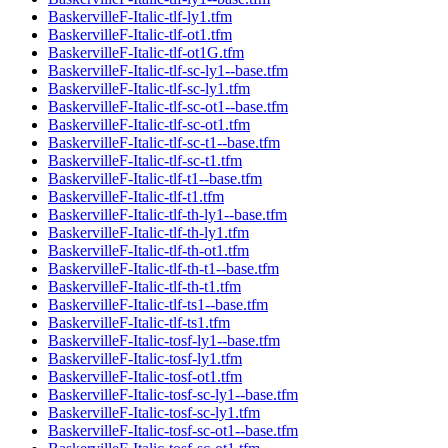
BaskervilleF-Italic-tlf-ly1.tfm
BaskervilleF-Italic-tlf-ot1.tfm
BaskervilleF-Italic-tlf-ot1G.tfm
BaskervilleF-Italic-tlf-sc-ly1--base.tfm
BaskervilleF-Italic-tlf-sc-ly1.tfm
BaskervilleF-Italic-tlf-sc-ot1--base.tfm
BaskervilleF-Italic-tlf-sc-ot1.tfm
BaskervilleF-Italic-tlf-sc-t1--base.tfm
BaskervilleF-Italic-tlf-sc-t1.tfm
BaskervilleF-Italic-tlf-t1--base.tfm
BaskervilleF-Italic-tlf-t1.tfm
BaskervilleF-Italic-tlf-th-ly1--base.tfm
BaskervilleF-Italic-tlf-th-ly1.tfm
BaskervilleF-Italic-tlf-th-ot1.tfm
BaskervilleF-Italic-tlf-th-t1--base.tfm
BaskervilleF-Italic-tlf-th-t1.tfm
BaskervilleF-Italic-tlf-ts1--base.tfm
BaskervilleF-Italic-tlf-ts1.tfm
BaskervilleF-Italic-tosf-ly1--base.tfm
BaskervilleF-Italic-tosf-ly1.tfm
BaskervilleF-Italic-tosf-ot1.tfm
BaskervilleF-Italic-tosf-sc-ly1--base.tfm
BaskervilleF-Italic-tosf-sc-ly1.tfm
BaskervilleF-Italic-tosf-sc-ot1--base.tfm