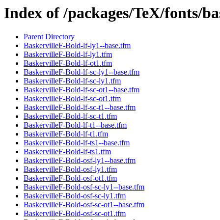
Index of /packages/TeX/fonts/ba
Parent Directory
BaskervilleF-Bold-lf-ly1--base.tfm
BaskervilleF-Bold-lf-ly1.tfm
BaskervilleF-Bold-lf-ot1.tfm
BaskervilleF-Bold-lf-sc-ly1--base.tfm
BaskervilleF-Bold-lf-sc-ly1.tfm
BaskervilleF-Bold-lf-sc-ot1--base.tfm
BaskervilleF-Bold-lf-sc-ot1.tfm
BaskervilleF-Bold-lf-sc-t1--base.tfm
BaskervilleF-Bold-lf-sc-t1.tfm
BaskervilleF-Bold-lf-t1--base.tfm
BaskervilleF-Bold-lf-t1.tfm
BaskervilleF-Bold-lf-ts1--base.tfm
BaskervilleF-Bold-lf-ts1.tfm
BaskervilleF-Bold-osf-ly1--base.tfm
BaskervilleF-Bold-osf-ly1.tfm
BaskervilleF-Bold-osf-ot1.tfm
BaskervilleF-Bold-osf-sc-ly1--base.tfm
BaskervilleF-Bold-osf-sc-ly1.tfm
BaskervilleF-Bold-osf-sc-ot1--base.tfm
BaskervilleF-Bold-osf-sc-ot1.tfm