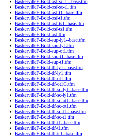
BaskervilleF-Bold-osf-sc-t1--base.tfm
BaskervilleF-Bold-osf-sc-t1.tfm
BaskervilleF-Bold-osf-t1--base.tfm
BaskervilleF-Bold-osf-t1.tfm
BaskervilleF-Bold-osf-ts1--base.tfm
BaskervilleF-Bold-osf-ts1.tfm
BaskervilleF-Bold-osf.tfm
BaskervilleF-Bold-sup-ly1--base.tfm
BaskervilleF-Bold-sup-ly1.tfm
BaskervilleF-Bold-sup-ot1.tfm
BaskervilleF-Bold-sup-t1--base.tfm
BaskervilleF-Bold-sup-t1.tfm
BaskervilleF-Bold-tlf-ly1--base.tfm
BaskervilleF-Bold-tlf-ly1.tfm
BaskervilleF-Bold-tlf-ot1.tfm
BaskervilleF-Bold-tlf-ot1G.tfm
BaskervilleF-Bold-tlf-sc-ly1--base.tfm
BaskervilleF-Bold-tlf-sc-ly1.tfm
BaskervilleF-Bold-tlf-sc-ot1--base.tfm
BaskervilleF-Bold-tlf-sc-ot1.tfm
BaskervilleF-Bold-tlf-sc-t1--base.tfm
BaskervilleF-Bold-tlf-sc-t1.tfm
BaskervilleF-Bold-tlf-t1--base.tfm
BaskervilleF-Bold-tlf-t1.tfm
BaskervilleF-Bold-tlf-ts1--base.tfm