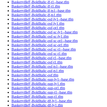
BaskervilleF-BoldItalic-lf-t1--base.tfm
BaskervilleF-BoldItalic-lf-t1.tfm
BaskervilleF-BoldItalic-lf-ts1--base.tfm
BaskervilleF-BoldItalic-lf-ts1.tfm
BaskervilleF-BoldItalic-osf-ly1--base.tfm
BaskervilleF-BoldItalic-osf-ly1.tfm
BaskervilleF-BoldItalic-osf-ot1.tfm
BaskervilleF-BoldItalic-osf-sc-ly1--base.tfm
BaskervilleF-BoldItalic-osf-sc-ly1.tfm
BaskervilleF-BoldItalic-osf-sc-ot1--base.tfm
BaskervilleF-BoldItalic-osf-sc-ot1.tfm
BaskervilleF-BoldItalic-osf-sc-t1--base.tfm
BaskervilleF-BoldItalic-osf-sc-t1.tfm
BaskervilleF-BoldItalic-osf-t1--base.tfm
BaskervilleF-BoldItalic-osf-t1.tfm
BaskervilleF-BoldItalic-osf-ts1--base.tfm
BaskervilleF-BoldItalic-osf-ts1.tfm
BaskervilleF-BoldItalic-osf.tfm
BaskervilleF-BoldItalic-sup-ly1--base.tfm
BaskervilleF-BoldItalic-sup-ly1.tfm
BaskervilleF-BoldItalic-sup-ot1.tfm
BaskervilleF-BoldItalic-sup-t1--base.tfm
BaskervilleF-BoldItalic-sup-t1.tfm
BaskervilleF-BoldItalic-tlf-ly1--base.tfm
BaskervilleF-BoldItalic-tlf-ly1.tfm