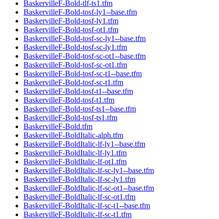
BaskervilleF-Bold-tlf-ts1.tfm
BaskervilleF-Bold-tosf-ly1--base.tfm
BaskervilleF-Bold-tosf-ly1.tfm
BaskervilleF-Bold-tosf-ot1.tfm
BaskervilleF-Bold-tosf-sc-ly1--base.tfm
BaskervilleF-Bold-tosf-sc-ly1.tfm
BaskervilleF-Bold-tosf-sc-ot1--base.tfm
BaskervilleF-Bold-tosf-sc-ot1.tfm
BaskervilleF-Bold-tosf-sc-t1--base.tfm
BaskervilleF-Bold-tosf-sc-t1.tfm
BaskervilleF-Bold-tosf-t1--base.tfm
BaskervilleF-Bold-tosf-t1.tfm
BaskervilleF-Bold-tosf-ts1--base.tfm
BaskervilleF-Bold-tosf-ts1.tfm
BaskervilleF-Bold.tfm
BaskervilleF-BoldItalic-alph.tfm
BaskervilleF-BoldItalic-lf-ly1--base.tfm
BaskervilleF-BoldItalic-lf-ly1.tfm
BaskervilleF-BoldItalic-lf-ot1.tfm
BaskervilleF-BoldItalic-lf-sc-ly1--base.tfm
BaskervilleF-BoldItalic-lf-sc-ly1.tfm
BaskervilleF-BoldItalic-lf-sc-ot1--base.tfm
BaskervilleF-BoldItalic-lf-sc-ot1.tfm
BaskervilleF-BoldItalic-lf-sc-t1--base.tfm
BaskervilleF-BoldItalic-lf-sc-t1.tfm