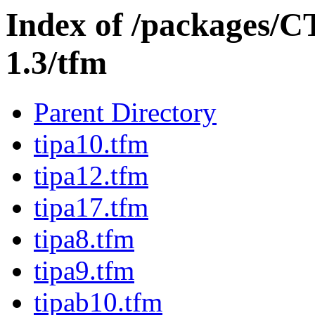
Index of /packages/CT
1.3/tfm
Parent Directory
tipa10.tfm
tipa12.tfm
tipa17.tfm
tipa8.tfm
tipa9.tfm
tipab10.tfm