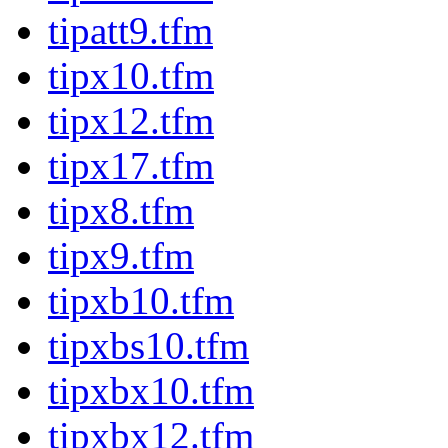
tipatt9.tfm
tipx10.tfm
tipx12.tfm
tipx17.tfm
tipx8.tfm
tipx9.tfm
tipxb10.tfm
tipxbs10.tfm
tipxbx10.tfm
tipxbx12.tfm