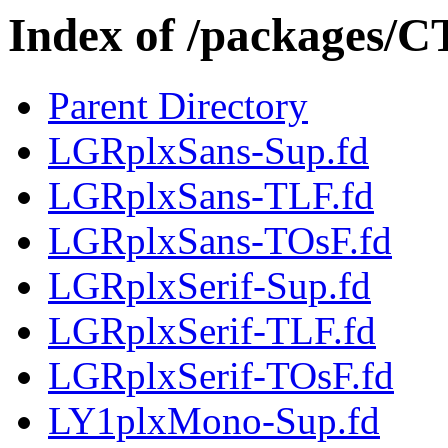
Index of /packages/C
Parent Directory
LGRplxSans-Sup.fd
LGRplxSans-TLF.fd
LGRplxSans-TOsF.fd
LGRplxSerif-Sup.fd
LGRplxSerif-TLF.fd
LGRplxSerif-TOsF.fd
LY1plxMono-Sup.fd