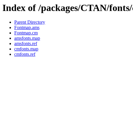
Index of /packages/CTAN/fonts
Parent Directory
Fontmap.ams
Fontmap.cm
amsfonts.map
amsfonts.ref
cmfonts.map
cmfonts.ref