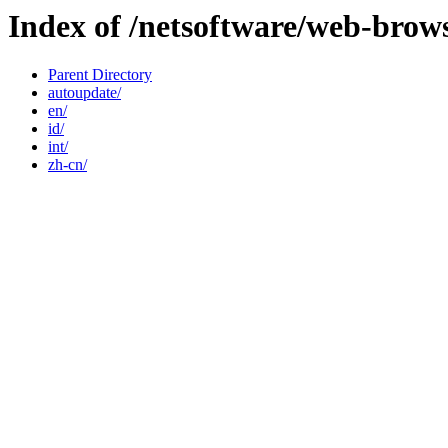
Index of /netsoftware/web-brow
Parent Directory
autoupdate/
en/
id/
int/
zh-cn/