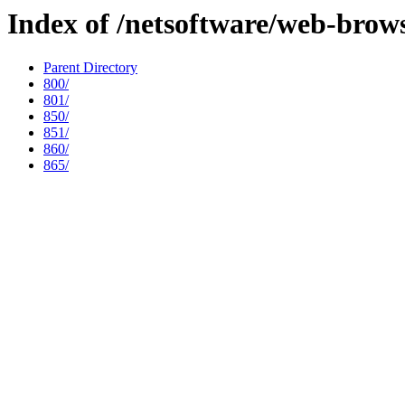
Index of /netsoftware/web-brows
Parent Directory
800/
801/
850/
851/
860/
865/