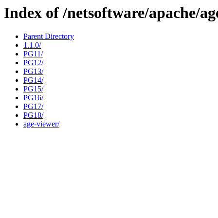
Index of /netsoftware/apache/ag
Parent Directory
1.1.0/
PG11/
PG12/
PG13/
PG14/
PG15/
PG16/
PG17/
PG18/
age-viewer/