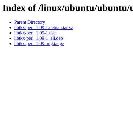
Index of /linux/ubuntu/ubuntu/u
Parent Directory
libtkx-perl_1.09-1.debian.tar.xz
libtkx-perl_1.09-1.dsc
libtkx-perl_1.09-1_all.deb
libtkx-perl_1.09.orig.tar.gz