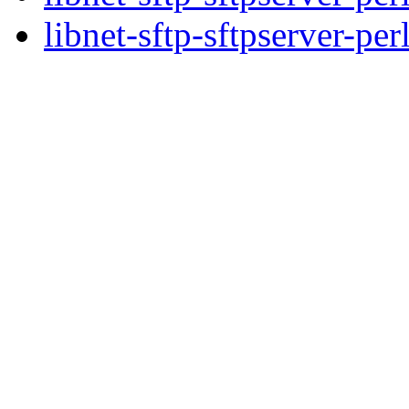
libnet-sftp-sftpserver-per