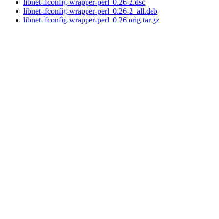
libnet-ifconfig-wrapper-perl_0.26-2.dsc
libnet-ifconfig-wrapper-perl_0.26-2_all.deb
libnet-ifconfig-wrapper-perl_0.26.orig.tar.gz