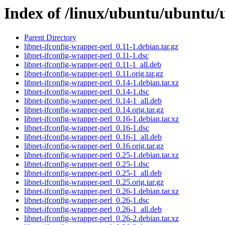
Index of /linux/ubuntu/ubuntu/u
Parent Directory
libnet-ifconfig-wrapper-perl_0.11-1.debian.tar.gz
libnet-ifconfig-wrapper-perl_0.11-1.dsc
libnet-ifconfig-wrapper-perl_0.11-1_all.deb
libnet-ifconfig-wrapper-perl_0.11.orig.tar.gz
libnet-ifconfig-wrapper-perl_0.14-1.debian.tar.xz
libnet-ifconfig-wrapper-perl_0.14-1.dsc
libnet-ifconfig-wrapper-perl_0.14-1_all.deb
libnet-ifconfig-wrapper-perl_0.14.orig.tar.gz
libnet-ifconfig-wrapper-perl_0.16-1.debian.tar.xz
libnet-ifconfig-wrapper-perl_0.16-1.dsc
libnet-ifconfig-wrapper-perl_0.16-1_all.deb
libnet-ifconfig-wrapper-perl_0.16.orig.tar.gz
libnet-ifconfig-wrapper-perl_0.25-1.debian.tar.xz
libnet-ifconfig-wrapper-perl_0.25-1.dsc
libnet-ifconfig-wrapper-perl_0.25-1_all.deb
libnet-ifconfig-wrapper-perl_0.25.orig.tar.gz
libnet-ifconfig-wrapper-perl_0.26-1.debian.tar.xz
libnet-ifconfig-wrapper-perl_0.26-1.dsc
libnet-ifconfig-wrapper-perl_0.26-1_all.deb
libnet-ifconfig-wrapper-perl_0.26-2.debian.tar.xz