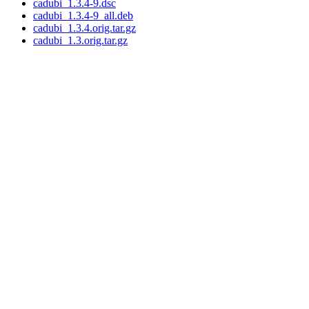
cadubi_1.3.4-9.dsc
cadubi_1.3.4-9_all.deb
cadubi_1.3.4.orig.tar.gz
cadubi_1.3.orig.tar.gz