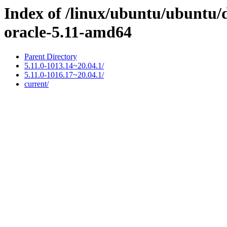
Index of /linux/ubuntu/ubuntu/d
oracle-5.11-amd64
Parent Directory
5.11.0-1013.14~20.04.1/
5.11.0-1016.17~20.04.1/
current/