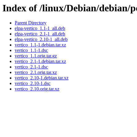
Index of /linux/Debian/debian/p
Parent Directory
elpa-vertico_1.1-1_all.deb
elpa-vertico_2.1-1_all.deb
elpa-vertico_2.10-1_all.deb
vertico_1.1-1.debian.tar.xz
vertico_1.1-1.dsc
vertico_1.1.orig.tar.gz
vertico_2.1-1.debian.tar.xz
vertico_2.1-1.dsc
vertico_2.1.orig.tar.xz
vertico_2.10-1.debian.tar.xz
vertico_2.10-1.dsc
vertico_2.10.orig.tar.xz