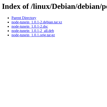
Index of /linux/Debian/debian/
Parent Directory
node-tunein_1.0.1-2.debian.tar.xz
node-tunein_1.0.1-2.dsc
node-tunein_1.0.1-2_all.deb
node-tunein_1.0.1.orig.tar.gz