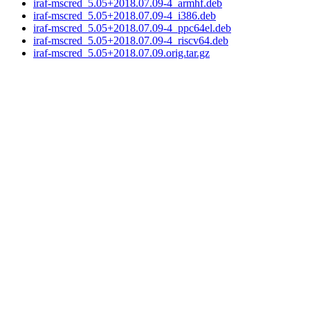
iraf-mscred_5.05+2018.07.09-4_armhf.deb
iraf-mscred_5.05+2018.07.09-4_i386.deb
iraf-mscred_5.05+2018.07.09-4_ppc64el.deb
iraf-mscred_5.05+2018.07.09-4_riscv64.deb
iraf-mscred_5.05+2018.07.09.orig.tar.gz