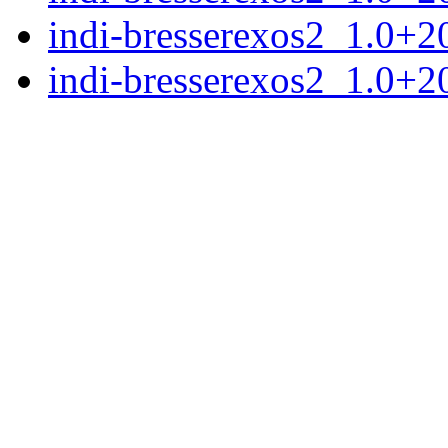
indi-bresserexos2_1.0+
indi-bresserexos2_1.0+2