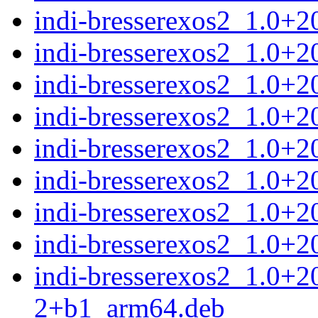
indi-bresserexos2_1.0+
indi-bresserexos2_1.0+
indi-bresserexos2_1.0+
indi-bresserexos2_1.0+
indi-bresserexos2_1.0+
indi-bresserexos2_1.0+
indi-bresserexos2_1.0+
indi-bresserexos2_1.0+
indi-bresserexos2_1.0+
2+b1_arm64.deb