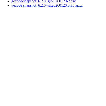
gecode-snapshot_6.2.0+git20260120-2.dsc
gecode-snapshot_6.2.0+git20260120.orig.tar.xz