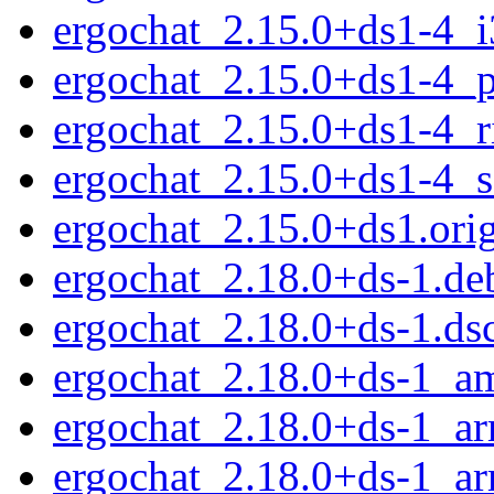
ergochat_2.15.0+ds1-4_
ergochat_2.15.0+ds1-4_
ergochat_2.15.0+ds1-4_r
ergochat_2.15.0+ds1-4_
ergochat_2.15.0+ds1.orig
ergochat_2.18.0+ds-1.deb
ergochat_2.18.0+ds-1.ds
ergochat_2.18.0+ds-1_a
ergochat_2.18.0+ds-1_a
ergochat_2.18.0+ds-1_a