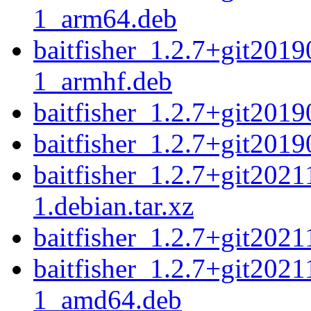
1_arm64.deb
baitfisher_1.2.7+git201
1_armhf.deb
baitfisher_1.2.7+git201
baitfisher_1.2.7+git2019
baitfisher_1.2.7+git202
1.debian.tar.xz
baitfisher_1.2.7+git202
baitfisher_1.2.7+git202
1_amd64.deb