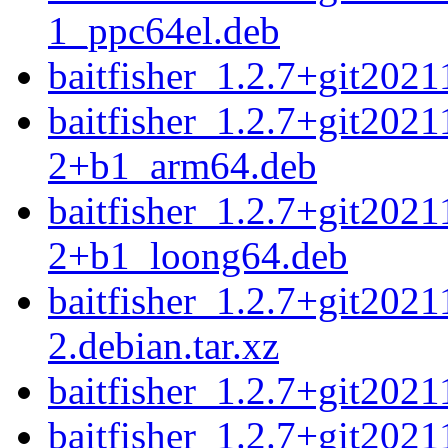
1_ppc64el.deb
baitfisher_1.2.7+git202
baitfisher_1.2.7+git202
2+b1_arm64.deb
baitfisher_1.2.7+git202
2+b1_loong64.deb
baitfisher_1.2.7+git202
2.debian.tar.xz
baitfisher_1.2.7+git202
baitfisher_1.2.7+git202